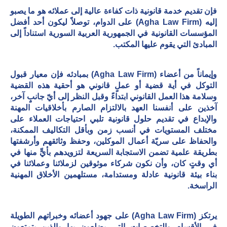
فإن تقديم خدمة قانونية ذات كفاءة عالية إلى عملائه هو ما يصبو
إليه (
Agha Law Firm
) على الدوام، توصلاً ليكون أحد أفضل
المؤسسات القانونية في الجمهورية العربية السورية استناداً إلى
المبادئ التي يقوم عليها المكتب.
وإيماناً من أعضاء (
Agha Law Firm
) بمبادئه فإن معيار قبول
التوكل في أية قضية أو عملٍ قانوني هو أحقية هذه القضية
وسلامة هذا العمل القانوني ابتداءً وقبل النظر إلى أيّ جانبٍ آخر،
آخذين على أنفسنا العهد بالالتزام الصارم بأخلاقيات المهنة
والإبداع في تقديم حلول قانونية تلبي احتياجات العملاء على
مختلف المستويات في أنسب زمن وبأقل التكاليف الممكنة،
والحفاظ على سريّة أعمال الموكلين، وحفظ وثائقهم وأرشفتها
بطريقة علمية تضمن الاستجابة السريعة لتزويدهم بأيٍّ منها في
أي وقتٍ كان، وأن نكون شركاء موثوقين لزملائنا وعملائنا في
بناء بيئة قانونية عادلة ومستدامة، مستلهمين الأخلاق المهنية
الراسخة.
يرتكز (
Agha Law Firm
) على جهود أعضائه وخبراتهم الطويلة
في الأقسام والتخصصات التي يضلعون بها والذين يتمتعون