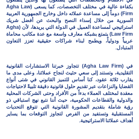
بكفاءة عالية في مختلف التخصصات، كما يسعى (
Agha Law
Firm
) دوماً إلى مساعدة عملائه داخل وخارج الجمهورية العربية
السورية من خلال إسداء النصح والبحث عن أفضل شريك
استراتيجي لمساعدة العميل في الدولة التي يريدها، لأن (
Agha
Law Firm
) يتمتع بشبكة معارف واسعة مع عدة مكاتب محاماة
عربياً ودولياً، ويطمح لبناء شراكات حقيقية تعزز التعاون
المتبادل.
في (
Agha Law Firm
) تتجاوز خبرتنا الاستشارات القانونية
التقليدية، وتستند إلى سعي حثيث لنجاح عملائنا، وعلى مدى ما
يقارب ثلاثة عقود، كنا أساس للتميز القانوني في شتى أنواع
القضايا والنزاعات عبر تقديم حلول قانونية دقيقة تلبيةً لاحتياجات
معقدة لمختلف العملاء بدءاً من الأفراد وحتى الشركات المحلية
والدولية والقطاعات الحكومية، حيث أننا نتبع نهج استباقي ذو
رؤية شاملة بتقديم المشورة القانونية التي تتوقع التحديات
المستقبلية وتستفيد من الفرص لتجاوز التوقعات بما يساير
أهداف عملائنا الاستراتيجية.